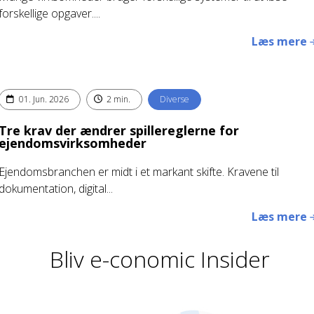
forskellige opgaver....
Læs mere
01. Jun. 2026
2 min.
Diverse
Tre krav der ændrer spillereglerne for
ejendomsvirksomheder
Ejendomsbranchen er midt i et markant skifte. Kravene til
dokumentation, digital...
Læs mere
Bliv e-conomic Insider