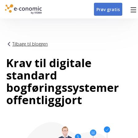
Prøv gratis
Header
Main navigation
Tilbage til bloggen
Krav til digitale
standard
bogføringssystemer
offentliggjort