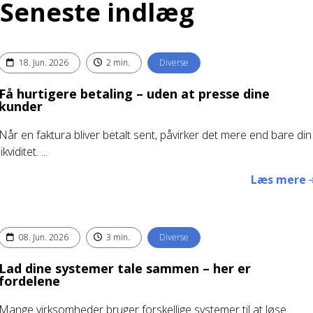
Seneste indlæg
18. Jun. 2026
2 min.
Diverse
Få hurtigere betaling – uden at presse dine
kunder
Når en faktura bliver betalt sent, påvirker det mere end bare din
likviditet. ...
Læs mere
08. Jun. 2026
3 min.
Diverse
Lad dine systemer tale sammen – her er
fordelene
Mange virksomheder bruger forskellige systemer til at løse