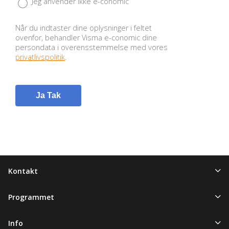
Jeg anvender ikke e-conomic
Når du indtaster dine oplysninger i feltet
ovenfor, behandler Visma e-conomic dine
persondata i overensstemmelse med vores
privatlivspolitik
.
Kontakt
Programmet
Info